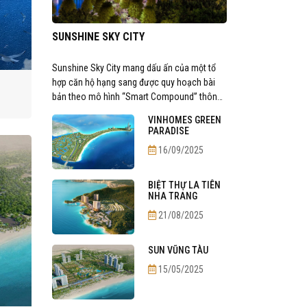
SUNSHINE SKY CITY
Sunshine Sky City mang dấu ấn của một tổ
hợp căn hộ hạng sang được quy hoạch bài
bản theo mô hình “Smart Compound” thông
minh bên sông Sài Gòn. Sunshine Sky City
VINHOMES GREEN
mang dấu ấn của một tổ hợp căn …
Chi tiết
PARADISE
16/09/2025
BIỆT THỰ LA TIÊN
NHA TRANG
21/08/2025
SUN VŨNG TÀU
15/05/2025