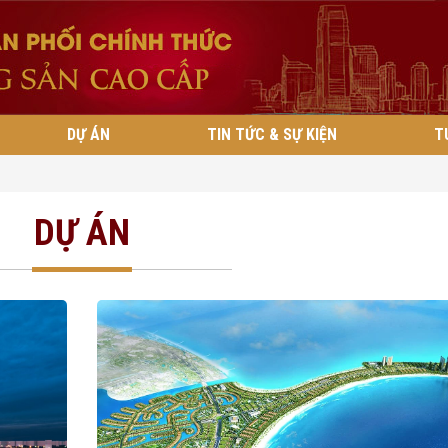
DỰ ÁN
TIN TỨC & SỰ KIỆN
T
DỰ ÁN