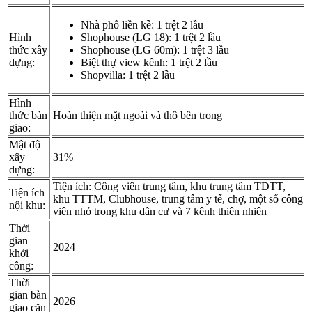
Nhà phố liền kề: 1 trệt 2 lầu
Hình
Shophouse (LG 18): 1 trệt 2 lầu
thức xây
Shophouse (LG 60m): 1 trệt 3 lầu
dựng:
Biệt thự view kênh: 1 trệt 2 lầu
Shopvilla: 1 trệt 2 lầu
Hình
thức bàn
Hoàn thiện mặt ngoài và thô bên trong
giao:
Mật độ
xây
31%
dựng:
Tiện ích: Công viên trung tâm, khu trung tâm TDTT,
Tiện ích
khu TTTM, Clubhouse, trung tâm y tế, chợ, một số công
nội khu:
viên nhỏ trong khu dân cư và 7 kênh thiên nhiên
Thời
gian
2024
khởi
công:
Thời
gian bàn
2026
giao căn