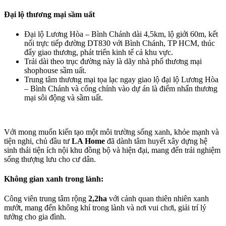
Đại lộ thương mại sầm uất
Đại lộ Lương Hòa – Bình Chánh dài 4,5km, lộ giới 60m, kết
nối trực tiếp đường DT830 với Bình Chánh, TP HCM, thúc
đẩy giao thương, phát triển kinh tế cả khu vực.
Trải dài theo trục đường này là dãy nhà phố thương mại
shophouse sầm uất.
Trung tâm thương mại tọa lạc ngay giao lộ đại lộ Lương Hòa
– Bình Chánh và cổng chính vào dự án là điểm nhấn thương
mại sôi động và sầm uất.
Với mong muốn kiến tạo một môi trường sống xanh, khỏe mạnh và
tiện nghi, chủ đầu tư
LA Home
đã dành tâm huyết xây dựng hệ
sinh thái tiện ích nội khu đồng bộ và hiện đại, mang đến trải nghiệm
sống thượng lưu cho cư dân.
Không gian xanh trong lành:
Công viên trung tâm rộng
2,2ha
với cảnh quan thiên nhiên xanh
mướt, mang đến không khí trong lành và nơi vui chơi, giải trí lý
tưởng cho gia đình.