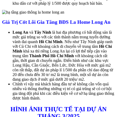
khu dân cư với pháp lý 1/500 được quy hoạch bài bản.
Giá Trị Cốt Lõi Gia Tăng BĐS La Home Long An
Long An
và
Tây Ninh
là hai địa phương có bất dộng sản là
mức giá trũng so với các tỉnh thành nằm trong tuyến đường
vành đai quanh
Hồ Chí Minh
. Nếu như Tây Ninh giáp ranh
với Củ Chi với khoảng cách di chuyển về trung tâm
Hồ Chí
Minh
khá xa thì riêng Long An lại có lợi thế tiếp cận vào
trung tâm
Thành Phố Hồ Chí Minh
với khoảng cách rất
gần, thời gian di chuyển ngắn. Điển hỉnh như các khu vực
Long Hậu, Cần Giuộc, Bến Lức, Đức Hòa với mức giá m2
còn rất thấp, đất dự án pháp lí 1/500 đa phần chỉ dao động từ
20 đến chưa đến 30 tr/ m2 là trung bình, một số dự án còn
đang giao dịch ở mức giá dưới 20 triệu/ m2.
Chính vì vậy mà khách hàng đầu tư sẽ không cần vốn quá
nhiều và thông thường những vị trí có giá trũng sẽ có cơ hội
gia tăng đột phá khi các điều kiện về cơ sở hạ tầng giao thông
được hình thành.
HÌNH ẢNH THỰC TẾ TẠI DỰ ÁN
THÁNG 3/2025