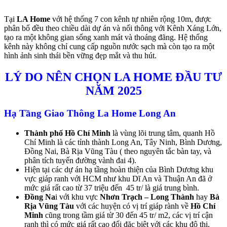
Tại
LA Home
với hệ thống 7 con kênh tự nhiên rộng 10m, được
phân bổ đều theo chiều dài dự án và nối thông với Kênh Xáng Lớn,
tạo ra một không gian sống xanh mát và thoáng đãng. Hệ thống
kênh này không chỉ cung cấp nguồn nước sạch mà còn tạo ra một
hình ảnh sinh thái bền vững đẹp mắt và thu hút.
LÝ DO NÊN CHỌN LA HOME ĐẦU TƯ
NĂM 2025
Hạ Tầng Giao Thông
La Home Long An
Thành phố Hồ Chí Minh
là vùng lõi trung tâm, quanh Hồ
Chí Minh là các tỉnh thành Long An, Tây Ninh, Bình Dương,
Đồng Nai, Bà Rịa Vũng Tàu ( theo nguyên tắc bàn tay, và
phân tích tuyến đường vành đai 4).
Hiện tại các dự án hạ tầng hoàn thiện của Bình Dương khu
vực giáp ranh với HCM như khu Dĩ An và Thuận An đã ở
mức giá rất cao từ 37 triệu đến 45 tr/ là giá trung bình.
Đồng Na
i với khu vực
Nhơn Trạch – Long Thành
hay
Bà
Rịa Vũng Tàu
với các huyện có vị trí giáp rành về
Hồ Chí
Minh
cũng trong tầm giá từ 30 đến 45 tr/ m2, các vị trí cận
ranh thì có mức giá rất cao đối đặc biệt với các khu đô thị,