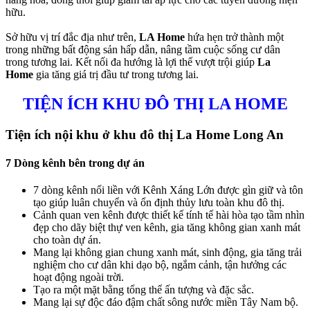
hữu.
Sở hữu vị trí đắc địa như trên,
LA Home
hứa hẹn trở thành một
trong những bất động sản hấp dẫn, nâng tầm cuộc sống cư dân
trong tương lai. Kết nối đa hướng là lợi thế vượt trội giúp
La
Home
gia tăng giá trị đầu tư trong tương lai.
TIỆN ÍCH KHU ĐÔ THỊ LA HOME
Tiện ích nội khu ở khu đô thị La Home Long An
7 Dòng kênh bên trong dự án
7 dòng kênh nối liền với Kênh Xáng Lớn được gìn giữ và tôn
tạo giúp luân chuyển và ổn định thủy lưu toàn khu đô thị.
Cảnh quan ven kênh được thiết kế tính tế hài hòa tạo tầm nhìn
đẹp cho dãy biệt thự ven kênh, gia tăng không gian xanh mát
cho toàn dự án.
Mang lại không gian chung xanh mát, sinh động, gia tăng trải
nghiệm cho cư dân khi dạo bộ, ngắm cảnh, tận hưởng các
hoạt động ngoài trời.
Tạo ra một mặt bằng tổng thể ấn tượng và đặc sắc.
Mang lại sự độc đáo đậm chất sông nước miền Tây Nam bộ.