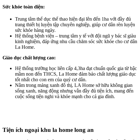
Sức khỏe toàn diện:
Trung tâm thể dục thể thao hiện đại lên đến 1ha với đầy đủ
trang thiết bị luyện tập chuyên nghiệp, giúp cư dân rèn luyện
sức khỏe hàng ngày.
Hệ thống bệnh viện – trung tâm y tế với đội ngũ y bác sĩ giàu
kinh nghiệm, đáp ứng nhu cầu chăm sóc sức khỏe cho cư dân
La Home.
Giáo dục chất lượng cao:
Hệ thống trường học liên cấp 4,3ha đạt chuẩn quốc gia từ bậc
mầm non đến THCS, La Home đảm bảo chất lượng giáo dục
tốt nhất cho con em của quý cư dân.
Nằm trong mảng xanh đô thị, LA Home sở hữu không gian
sống xanh, năng động nhưng vẫn đầy đủ tiện ích, mang đến
cuộc sống tiện nghi và khỏe mạnh cho cả gia đình.
Tiện ích ngoại khu la home long an