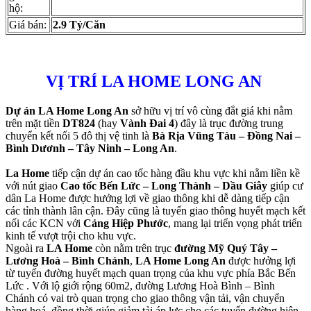
hộ:
Giá bán:
2.9 Tỷ/
Căn
VỊ TRÍ LA HOME LONG AN
Dự án LA Home Long An
sở hữu vị trí vô cùng đắt giá khi nằm
trên mặt tiền
DT824
(hay
Vành Đai 4
) đây là trục đường trung
chuyển kết nối 5 đô thị vệ tinh là
Bà Rịa Vũng Tàu – Đồng Nai –
Bình Dươnh – Tây Ninh – Long An
.
La Home
tiếp cận dự án cao tốc hàng đầu khu vực khi nằm liền kề
với nút giao
Cao tốc Bến Lức – Long Thành – Dầu Giây
giúp cư
dân La Home được hưởng lợi về giao thông khi dễ dàng tiếp cận
các tỉnh thành lân cận. Đây cũng là tuyến giao thông huyết mạch kết
nối các KCN với
Cảng Hiệp Phước
, mang lại triển vọng phát triển
kinh tế vượt trội cho khu vực.
Ngoài ra
LA Home
còn nằm trên trục
đường Mỹ Quý Tây –
Lương Hoà – Bình Chánh
,
LA Home Long An
được hưởng lợi
từ tuyến đường huyết mạch quan trọng của khu vực phía Bắc Bến
Lức . Với lộ giới rộng 60m2, đường Lương Hoà Bình – Bình
Chánh có vai trò quan trọng cho giao thông vận tải, vận chuyển
hàng hoá, đồng thời giúp giảm tải áp lực cho các tuyến đường hiện