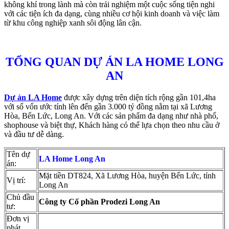
không khí trong lành mà còn trải nghiệm một cuộc sống tiện nghi
với các tiện ích đa dạng, cùng nhiều cơ hội kinh doanh và việc làm
từ khu công nghiệp xanh sôi động lân cận.
TỔNG QUAN DỰ ÁN LA HOME LONG
AN
Dự án LA Home
được xây dựng trên diện tích rộng gần 101,4ha
với số vốn ước tính lên đến gần 3.000 tỷ đồng nằm tại xã Lương
Hòa, Bến Lức, Long An. Với các sản phẩm đa dạng như nhà phố,
shophouse và biệt thự, Khách hàng có thể lựa chọn theo nhu cầu ở
và đầu tư dễ dàng.
Tên dự
LA Home Long An
án:
Mặt tiền DT824, Xã Lương Hòa, huyện Bến Lức, tỉnh
Vị trí:
Long An
Chủ đầu
Công ty Cổ phần Prodezi Long An
tư:
Đơn vị
phát