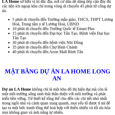
LA Home
sở hữu vị trí đắc địa, nơi cư dân dễ dàng tiếp cận đầy đủ
các tiện ích ngoại khu chỉ trong vòng di chuyển 45 phút từ cổng dự
án.
5 phút di chuyển đến Trường mẫu giáo, THCS, THPT Lương
Hoà, Trung tâm y tế Lương Hoà, UBND
10 phút di chuyển đến Trường Quốc tế Emasi Plus
15 phút di chuyển đến Đại học Tân Tạo, Bệnh viện Đại học
Tân Tạo
30 phút di chuyển đến bệnh viện Nhi Đồng
35 phút di chuyển đến Chợ Bình Chánh
40 phút di chuyển đến Aeon Mall Bình Tân
MẶT BẰNG DỰ ÁN LA HOME LONG
AN
Dự án LA Home
không chỉ là một khu đô thị hiện đại mà còn là
một môi trường sống sinh thái thân thiện với môi trường và phát
triển bền vững. Từ thiết kế tổng thể cho đến các chi tiết nhỏ nhất
trong ngôi nhà và cảnh quan xung quanh, mọi yếu tố được tỉ mỉ để
tạo ra một bức tranh tổng thể hoà hợp với thiên nhiên và tối ưu hóa
mọi không gian và ánh nắng tự nhiên.