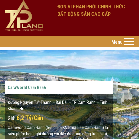
ĐƠN VỊ PHÂN PHỐI CHÍNH THỨC
BẤT ĐỘNG SẢN CAO CẤP
Toggle n
Menu
CaraWorld Cam Ranh
Đường Nguyễn Tất Thành – Bãi Dài – TP Cam Ranh – Tỉnh
Khánh Hòa
6,2 Tỷ/Căn
Giá:
Caraworld Cam Ranh (tên cũ là KN Paradise Cam Ranh) là
siêu phức hợp nghỉ dưỡng với đầy đủ công năng từ giải trí,