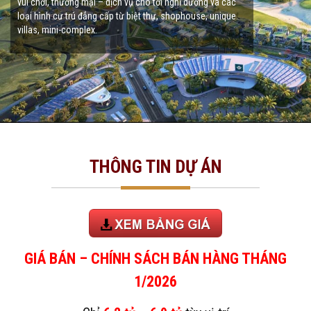
vui chơi, thương mại – dịch vụ cho tới nghỉ dưỡng và các
loại hình cư trú đẳng cấp từ biệt thự, shophouse, unique
villas, mini-complex.
THÔNG TIN DỰ ÁN
GIÁ BÁN – CHÍNH SÁCH BÁN HÀNG THÁNG
1/2026