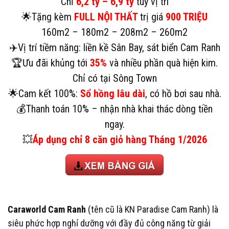
Chỉ
6,2 tỷ – 6,9 tỷ
tùy vị trí
🌟Tặng kèm
FULL NỘI THẤT
trị giá
900 TRIỆU
160m2 – 180m2 – 208m2 – 260m2
✈️
Vị trí tiềm năng:
liền kề Sân Bay, sát biển Cam Ranh
🏆Ưu đãi khủng tới
35%
và
nhiều phần quà hiện kim
.
Chỉ có tại Sông Town
🌟
Cam kết 100%:
Sổ hồng lâu dài
, có hồ bơi sau nhà.
💰
Thanh toán 10%
– nhận nhà khai thác dòng tiền
ngay.
💥
Áp dụng chỉ
8 căn giỏ hàng Tháng 1/2026
Caraworld Cam Ranh
(tên cũ là KN Paradise Cam Ranh) là
siêu phức hợp nghỉ dưỡng với đầy đủ công năng từ giải