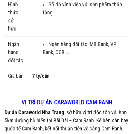
Hình
Sổ đỏ vĩnh viễn với sản phẩm thấp
thức
tầng
sở
hữu:
Ngân
Ngân hàng đối tác: MB Bank, VP
hàng
Bank, OCB …
đối tác
Giá bán
7 tỷ/căn
VỊ TRÍ DỰ ÁN CARAWORLD CAM RANH
Dự án Caraworld Nha Trang
sở hữu vị trí độc tôn với hơn
5km đường bờ biển tại Bãi Dài – Cam Ranh. Kế bên sân bay
quốc tế Cam Ranh, kết nối thuận tiện về cảng Cam Ranh,