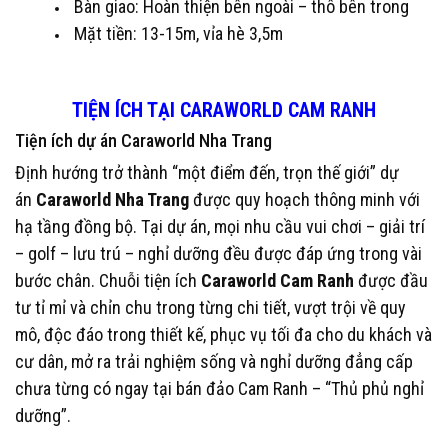
Bàn giao: Hoàn thiện bên ngoài – thô bên trong
Mặt tiền: 13-15m, vỉa hè 3,5m
TIỆN ÍCH TẠI CARAWORLD CAM RANH
Tiện ích dự án Caraworld Nha Trang
Định hướng trở thành “một điểm đến, trọn thế giới” dự
án
Caraworld Nha Trang
được quy hoạch thông minh với
hạ tầng đồng bộ. Tại dự án, mọi nhu cầu vui chơi – giải trí
– golf – lưu trú – nghỉ dưỡng đều được đáp ứng trong vài
bước chân. Chuỗi tiện ích
Caraworld Cam Ranh
được đầu
tư tỉ mỉ và chỉn chu trong từng chi tiết, vượt trội về quy
mô, độc đáo trong thiết kế, phục vụ tối đa cho du khách và
cư dân, mở ra trải nghiệm sống và nghỉ dưỡng đẳng cấp
chưa từng có ngay tại bán đảo Cam Ranh – “Thủ phủ nghỉ
dưỡng”.