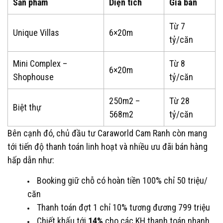
Sản phẩm
Diện tích
Giá bán
Từ 7
Unique Villas
6×20m
tỷ/căn
Mini Complex –
Từ 8
6×20m
Shophouse
tỷ/căn
250m2 –
Từ 28
Biệt thự
568m2
tỷ/căn
Bên cạnh đó, chủ đầu tư Caraworld Cam Ranh còn mang
tới tiến độ thanh toán linh hoạt và nhiều ưu đãi bán hàng
hấp dẫn như:
Booking giữ chỗ có hoàn tiền 100% chỉ 50 triệu/
căn
Thanh toán đợt 1 chỉ 10% tương đương 799 triệu
Chiết khấu tới
14%
cho các KH thanh toán nhanh